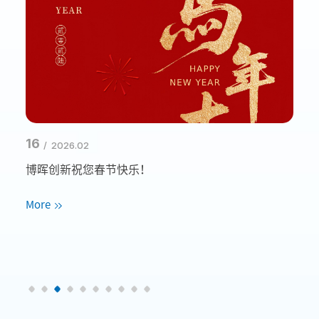
16
09
/ 2026.02
博晖创新祝您春节快乐！
一
酸
More
呼
喜
Mo