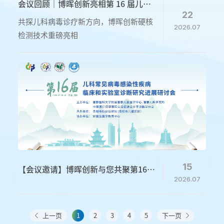
会议回顾｜博晖创新亮相第 16 届儿科
22
病毒感染研讨会，微流控核酸技术赋能
共探儿科病毒诊疗新方向，博晖创新硬核
2026.07
儿童精准诊疗
检测技术重磅亮相
15
【会议邀请】博晖创新与您共聚第16届
2026.07
儿科病毒感染研讨会
上一页
1
2
3
4
5
下一页