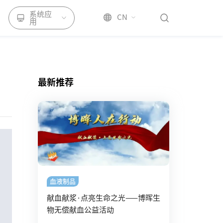
系统应
CN
用
最新推荐
血液制品
献血献浆·点亮生命之光——博晖生
物无偿献血公益活动