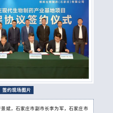
签约现场图片
管景斌，石家庄市副市长李为军，石家庄市