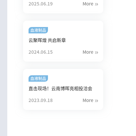
2025.06.19
More
血液制品
云聚晖煌 共启新章
2024.06.15
More
血液制品
直击现场！云南博晖亮相投洽会
2023.09.18
More