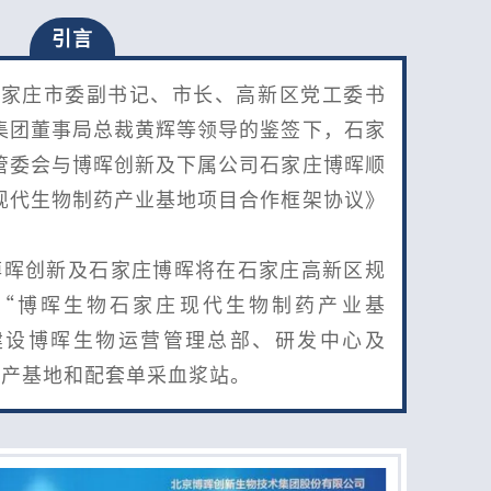
引言
石家庄市委副书记、市长、高新区党工委书
集团董事局总裁黄辉等领导的鉴签下，石家
管委会与博晖创新及下属公司石家庄博晖顺
现代生物制药产业基地项目合作框架协议》
博晖创新及石家庄博晖将在石家庄高新区规
设“博晖生物石家庄现代生物制药产业基
建设博晖生物运营管理总部、研发中心及
品生产基地和配套单采血浆站。