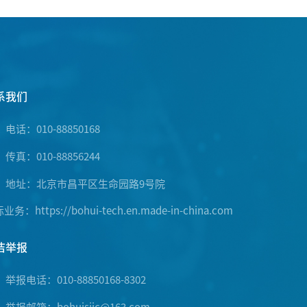
系我们
电话：010-88850168
传真：010-88856244
地址：北京市昌平区生命园路9号院
际业务：
https://bohui-tech.en.made-in-china.com
洁举报
举报电话：010-88850168-8302