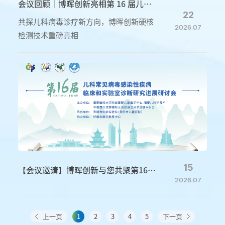
会议回顾｜博晖创新亮相第 16 届儿科
22
病毒感染研讨会，微流控核酸技术赋能
共探儿科病毒诊疗新方向，博晖创新硬核
2026.07
儿童精准诊疗
检测技术重磅亮相
15
【会议邀请】博晖创新与您共聚第16届
2026.07
儿科病毒感染研讨会
上一页
1
2
3
4
5
下一页