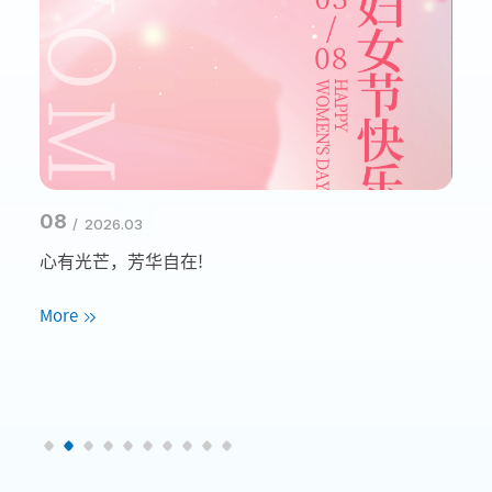
08
16
/ 2026.03
重磅
心有光芒，芳华自在!
博
More
Mo
大严