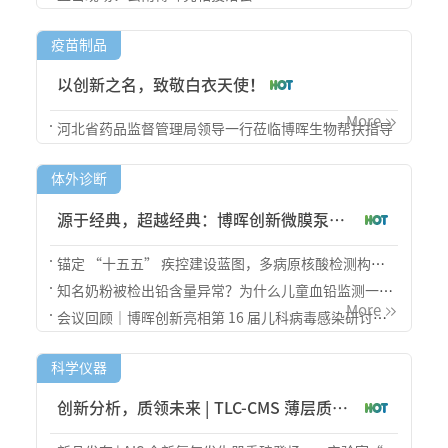
疫苗制品
以创新之名，致敬白衣天使！
More
河北省药品监督管理局领导一行莅临博晖生物帮扶指导
体外诊断
源于经典，超越经典：博晖创新微膜泵分
子流水线，精准贴合共识
锚定 “十五五” 疾控建设蓝图，多病原核酸检测构建
全域公卫防线副标题：博晖方案一站式满足常态化监测
知名奶粉被检出铅含量异常？为什么儿童血铅监测一刻
与突发疫情筛查双重需求
More
都不能松懈？
会议回顾｜博晖创新亮相第 16 届儿科病毒感染研讨
会，微流控核酸技术赋能儿童精准诊疗
科学仪器
创新分析，质领未来 | TLC-CMS 薄层质谱
又增顶尖科研用户，为材料创新注入新动