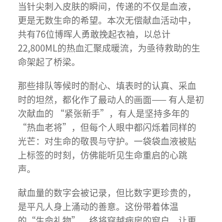
当针尖刺入皮肤的瞬间，传递的不仅是血液，
更是无数生命的希望。本次无偿献血活动中，
共有76位博晖人勇敢挽起衣袖，以总计
22,800ML的热血汇聚成暖流，为亟待救助的生
命架起了桥梁。
那些排队等候时的耐心、填表时的认真、采血
时的坦然，都化作了最动人的画面—— 有人是初
次献血的 “紧张新手”，有人是坚持多年的
“热血老将”，但每个人眼中都闪烁着同样的
光芒：对生命的敬畏与守护。一袋袋血液被贴
上标签的时刻，仿佛能听见生命重启的心跳
声。
献血量的数字会被记录，但比数字更珍贵的，
是平凡人身上涌动的善意。这份带着体温
的“生命礼物”，终将穿越病房的窗户，让更