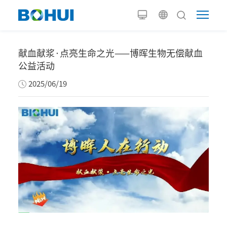
献血献浆·点亮生命之光——博晖生物无偿献血
公益活动
2025/06/19