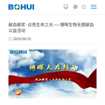
献血献浆·点亮生命之光——博晖生物无偿献血
公益活动
2025/06/19