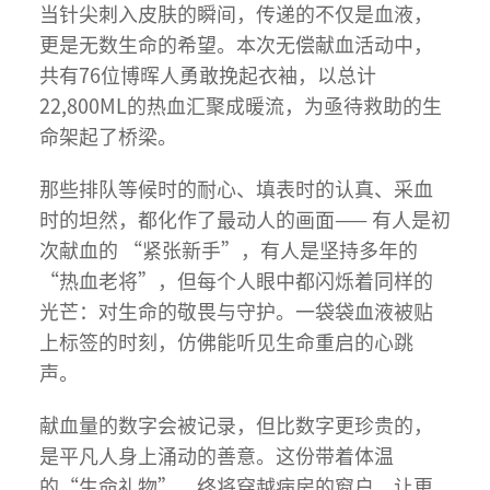
当针尖刺入皮肤的瞬间，传递的不仅是血液，
更是无数生命的希望。本次无偿献血活动中，
共有76位博晖人勇敢挽起衣袖，以总计
22,800ML的热血汇聚成暖流，为亟待救助的生
命架起了桥梁。
那些排队等候时的耐心、填表时的认真、采血
时的坦然，都化作了最动人的画面—— 有人是初
次献血的 “紧张新手”，有人是坚持多年的
“热血老将”，但每个人眼中都闪烁着同样的
光芒：对生命的敬畏与守护。一袋袋血液被贴
上标签的时刻，仿佛能听见生命重启的心跳
声。
献血量的数字会被记录，但比数字更珍贵的，
是平凡人身上涌动的善意。这份带着体温
的“生命礼物”，终将穿越病房的窗户，让更