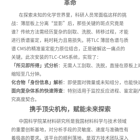
革命
在探索未知的化学世界里，科研人员常面临这样的挑
战：薄层板上分离“显影”后，那些关键的斑点究竟是
谁？传统方法需经历复杂的刮取、洗脱、转移过程，才能
进行质谱鉴定，耗时耗力且易损失。将TLC 薄层色谱与质
谱 CMS的精准鉴定能力原位结合，正是破解这一痛点的
关键。此次安装的TLC-CMS系统，实现了：
「所见即所得」式分析
：无需人工刮取、洗脱，直接在原板上
缩短至几分钟。
化合物「身份信息」解析
：即使面对微量或未知组分，也能快
面向复杂体系的快速筛查
：特别适用于监控反应进程、鉴定副
究高度契合。
携手顶尖机构，赋能未来探索
中国科学院某材料研究所是我国材料科学与技术领域
的重要创新基地，对分析手段的灵敏度、速度与准确性有
着极高的要求。该平台的顺利落地，是双方技术团队深入