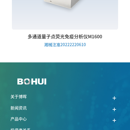
多通道量子点荧光免疫分析仪M1600
湘械注准20222220610
关于博晖
新闻资讯
产品中心