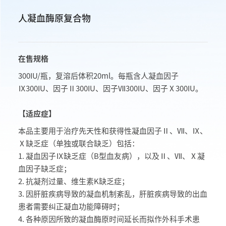
人凝血酶原复合物
在售规格
300IU/瓶，复溶后体积20ml。每瓶含人凝血因子
Ⅸ300IU、因子Ⅱ300IU、因子Ⅶ300IU、因子Ⅹ300IU。
【适应症】
本品主要用于治疗先天性和获得性凝血因子Ⅱ、Ⅶ、Ⅸ、
Ⅹ缺乏症（单独或联合缺乏）包括：
1. 凝血因子Ⅸ缺乏症（B型血友病），以及Ⅱ、Ⅶ、Ⅹ凝
血因子缺乏症；
2. 抗凝剂过量、维生素K缺乏症；
3. 因肝脏疾病导致的凝血机制紊乱，肝脏疾病导致的出血
患者需要纠正凝血功能障碍时；
4. 各种原因所致的凝血酶原时间延长而拟作外科手术患