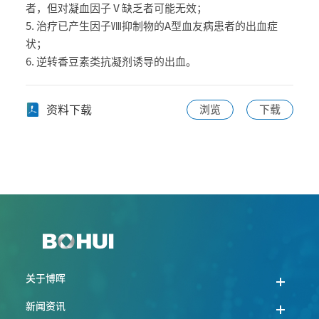
者，但对凝血因子Ⅴ缺乏者可能无效；
5. 治疗已产生因子Ⅷ抑制物的A型血友病患者的出血症
状；
6. 逆转香豆素类抗凝剂诱导的出血。
资料下载
浏览
下载
关于博晖
新闻资讯