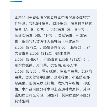
本产品用于疑似腹泻患者样本中腹泻病原体的定
性检测，包括5种病毒、13种细菌。病毒包含轮状
病毒（A、B、C群）、诺如病毒（GI、GII型）、
肠道腺病毒（40、41型）、星状病毒、札如病
毒；细菌包括致泻性大肠杆菌（肠致病性
E.coli（EPEC）、肠聚集性 E.coli（EAEC）、产
志贺毒素 E.coli（STEC）/肠出血性
E.coli（EHEC）、产肠毒素 E.coli（ETEC））、
副溶血弧菌、沙门菌、志贺菌/肠侵入性
E.coli（EIEC）、霍乱弧菌、空肠弯曲菌、结肠弯
曲菌、类志贺邻单胞菌、艰难梭菌、小肠结肠耶
尔森菌、阪崎克罗诺杆菌、嗜水气单胞菌、河弧
菌。本产品可区分样本中上述18种病原体，其中
诺如病毒可区分GI、GII型别，其余病原体不区分
具体型别。