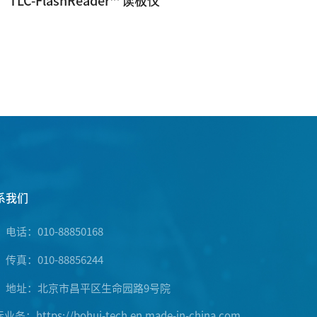
TLC-FlashReader™ 读板仪
系我们
电话：010-88850168
传真：010-88856244
地址：北京市昌平区生命园路9号院
际业务：
https://bohui-tech.en.made-in-china.com