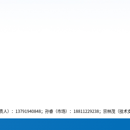
40848；孙睿（市场）：18811229238；宗林茂（技术支持）：186140