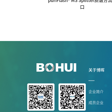
puriFlash® MS Splitter质谱分
口
关于博晖
企业简介
成员企业