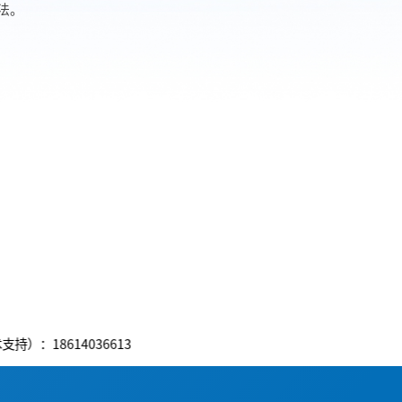
法。
4036613