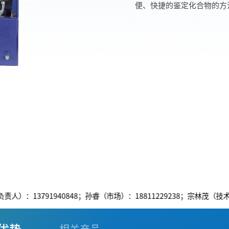
便、快捷的鉴定化合物的方
1940848；孙睿（市场）：18811229238；宗林茂（技术支持）：1861