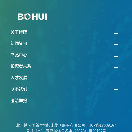
关于博晖
新闻资讯
产品中心
投资者关系
人才发展
联系我们
廉洁举报
北京博晖创新生物技术集团股份有限公司
京ICP备18009167
号-4
（京） 网药械信息备字（2023）第00192号