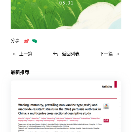
分享
上一篇
返回列表
下一篇
最新推荐