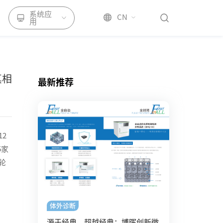
系统应
CN
用
真相
最新推荐
2
5家
轮
体外诊断
源于经典，超越经典：博晖创新微