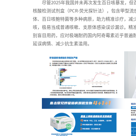
尽管2025年我国并未再次发生百日咳暴发，
核酸检测试剂盒（PCR-荧光探针法），包含甲型
体、百日咳鲍特菌等多种病原，助力精准诊疗，减
咳，极易当成普通咳嗽、支原体感染误诊漏诊。精
别盲目用药，应对极端耐药国内阿奇霉素近乎普遍
延误病情、减少抗生素滥用。