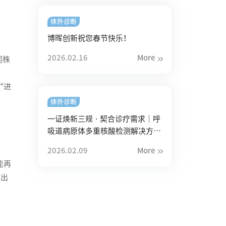
体外诊断
博晖创新祝您春节快乐！
2026.02.16
More
同株
“进
体外诊断
一证焕新三规 · 契合诊疗需求｜呼
吸道病原体多重核酸检测解决方案
再升级
2026.02.09
More
能再
易出