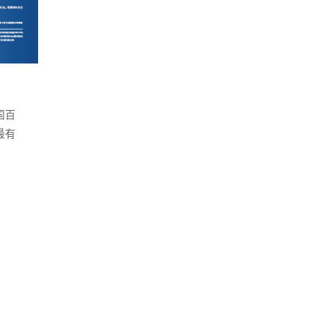
国百
最有