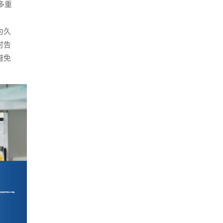
多重
为久
时告
避免