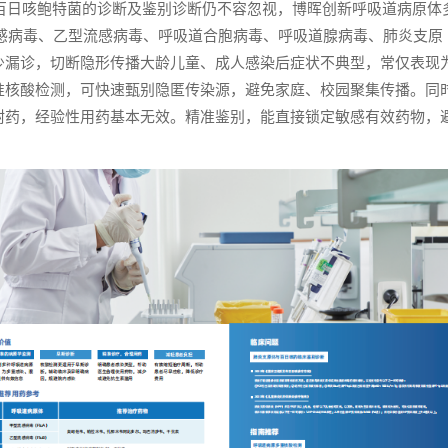
但百日咳鲍特菌的诊断及鉴别诊断仍不容忽视，博晖创新呼吸道病原体
流感病毒、乙型流感病毒、呼吸道合胞病毒、呼吸道腺病毒、肺炎支原
少漏诊，切断隐形传播大龄儿童、成人感染后症状不典型，常仅表现
准核酸检测，可快速甄别隐匿传染源，避免家庭、校园聚集传播。同
耐药，经验性用药基本无效。精准鉴别，能直接锁定敏感有效药物，