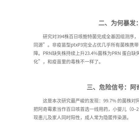
二、为何暴发
研究对394株百日咳鲍特菌完成全基因组测序，
同源”。非疫苗型ptxP3完全占优几乎所有菌株携
障。PRN缺失株持续上升23.4%菌株为PRN 
化”，和疫苗里的毒株不一样了。
三、危险信号：阿
这是本次研究最严峻的发现：99.7% 的菌
把阿奇霉素当作百日咳首选一线用药，小婴儿（0–
现患儿及家人同时阳性，成人常为隐匿传染源。