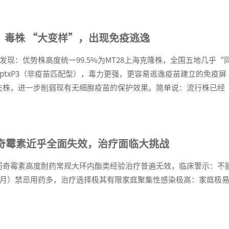
：毒株 “大变样”，出现免疫逃逸
发现：优势株高度统一99.5%为MT28上海克隆株，全国五地几乎“
带ptxP3（非疫苗匹配型），毒力更强，更容易逃逸疫苗建立的免疫屏
蛋白缺失株，进一步削弱现有无细胞疫苗的保护效果。简单说：流行株已经
奇霉素近乎全面失效，治疗面临大挑战
株对阿奇霉素高度耐药常规大环内酯类经验治疗普遍无效，临床警示：不
2月）禁忌用药多，治疗选择极其有限家庭聚集性感染极高：家庭极