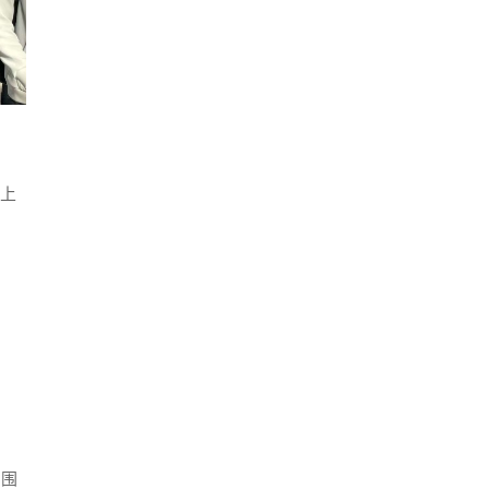
义上
户围