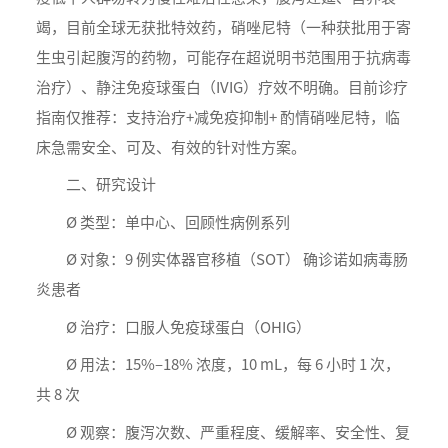
竭，目前全球无获批特效药，硝唑尼特（一种获批用于寄
生虫引起腹泻的药物，可能存在超说明书范围用于抗病毒
治疗）、静注免疫球蛋白（IVIG）疗效不明确。目前诊疗
指南仅推荐：支持治疗+减免疫抑制+ 酌情硝唑尼特，临
床急需安全、可及、有效的针对性方案。
二、研究设计
Ø 类型：单中心、回顾性病例系列
Ø 对象：9 例实体器官移植（SOT） 确诊诺如病毒肠
炎患者
Ø 治疗：口服人免疫球蛋白（OHIG）
Ø 用法：15%–18% 浓度，10 mL，每 6 小时 1 次，
共 8 次
Ø 观察：腹泻次数、严重程度、缓解率、安全性、复