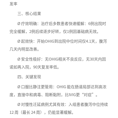
发率
三、核心结果
Ø 疗效明确：治疗后多数患者快速缓解：6例出院时
完全缓解，2例后续逐步好转，仅1例因基础病无效。
Ø 起效快：开始OHIG到出院中位时间仅4.1天，腹泻
几天内明显改善。
Ø 安全性极好：无OHIG相关不良反应，无30天内因
诺如再入院，90天复发率低。
四、关键发现
Ø 口服比静注更管用：OHIG 能在肠道局部达到高浓
度，直接中和病毒、阻断黏附，比IVIG更“对症”。
Ø 对慢性迁延病例尤其有效：入组患者腹泻中位持续
12 周（最长 24 周），仍能显著缓解。