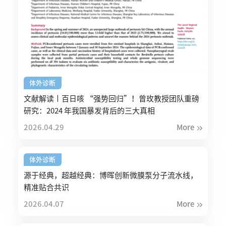
体外诊断
文献解读丨百日咳 “强势回归”！曾玫教授团队重磅
研究：2024 年我国暴发背后的三大真相
2026.04.29
More
体外诊断
源于经典，超越经典：博晖创新微膜泵分子流水线，
精准贴合共识
2026.04.07
More