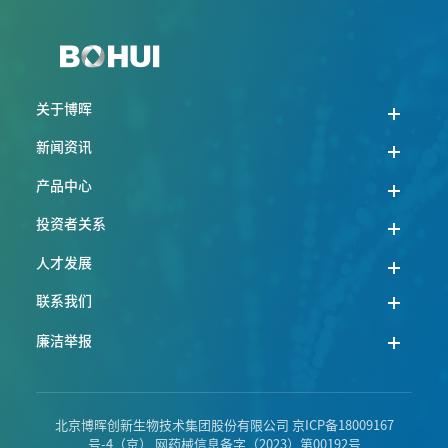
关于博晖
新闻资讯
产品中心
投资者关系
人才发展
联系我们
廉洁举报
北京博晖创新生物技术集团股份有限公司
京ICP备18009167
号-4
（京） 网药械信息备字（2023）第00192号