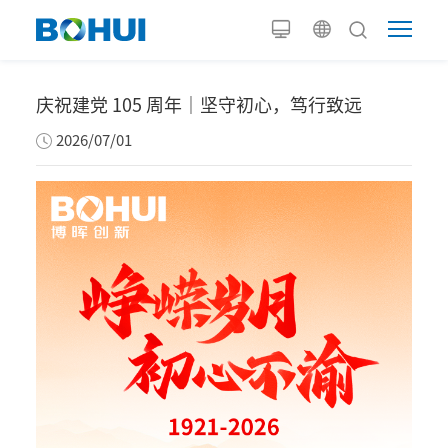
庆祝建党 105 周年｜坚守初心，笃行致远
2026/07/01