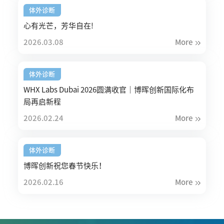
体外诊断
心有光芒，芳华自在!
2026.03.08
More
体外诊断
WHX Labs Dubai 2026圆满收官｜博晖创新国际化布
局再启新程
2026.02.24
More
体外诊断
博晖创新祝您春节快乐！
2026.02.16
More