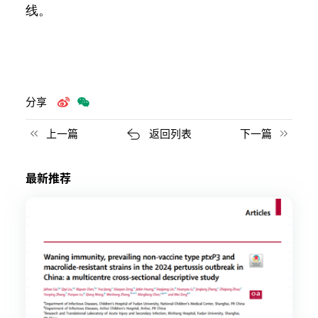
线。
分享
上一篇
返回列表
下一篇
最新推荐