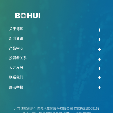
关于博晖
新闻资讯
产品中心
投资者关系
人才发展
联系我们
廉洁举报
北京博晖创新生物技术集团股份有限公司
京ICP备18009167