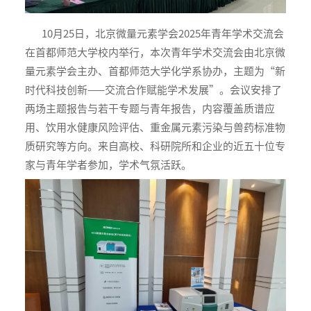
10月25日，北京微量元素学会2025年青年学术交流会
在首都师范大学校内举行，本次青年学术交流会由北京微
量元素学会主办、首都师范大学化学系协办，主题为“新
时代科技创新——交流合作赋能学术发展”。会议安排了
两场主题报告与若干专题与青年报告，内容覆盖质谱应
用、饮用水健康风险评估、重金属元素污染与兽药标准物
质研究等方向。来自高校、科研院所和企业的近五十位专
家与青年学者参加，学术气氛活跃。