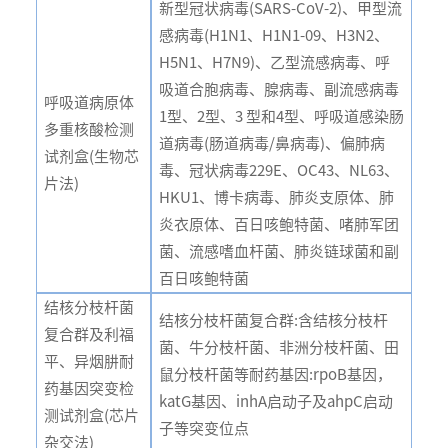
新型冠状病毒(SARS-CoV-2)、甲型流
感病毒(H1N1、H1N1-09、H3N2、
H5N1、H7N9)、乙型流感病毒、呼
吸道合胞病毒、腺病毒、副流感病毒
呼吸道病原体
1型、2型、3 型和4型、呼吸道感染肠
多重核酸检测
道病毒(肠道病毒/鼻病毒)、偏肺病
试剂盒(生物芯
毒、冠状病毒229E、OC43、NL63、
片法)
HKU1、博卡病毒、肺炎支原体、肺
炎衣原体、百日咳鲍特菌、啫肺军团
菌、流感嗜血杆菌、肺炎链球菌和副
百日咳鲍特菌
结核分枝杆菌
结核分枝杆菌复合群:含结核分枝杆
复合群及利福
菌、牛分枝杆菌、非洲分枝杆菌、田
平、异烟肼耐
鼠分枝杆菌等耐药基因:rpoB基因，
药基因突变检
katG基因、inhA启动子及ahpC启动
测试剂盒(芯片
子等突变位点
杂交法)