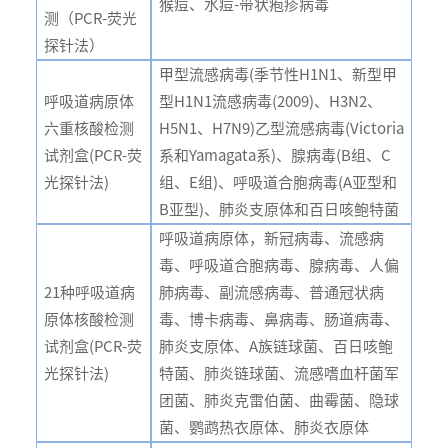
猴痘、水痘-带状疱疹病毒
测（PCR-荧光
探针法）
甲型流感病毒(季节性H1N1、新型甲
呼吸道病原体
型H1N1流感病毒(2009)、H3N2、
六重核酸检测
H5N1、H7N9)乙型流感病毒(Victoria
试剂盒(PCR-荧
系和Yamagata系)、腺病毒(B组、C
光探针法)
组、E组)、呼吸道合胞病毒(A亚型和
B亚型)、肺炎支原体和百日咳鲍特菌
呼吸道病原体，新冠病毒、流感病
毒、呼吸道合胞病毒、腺病毒、人偏
21种呼吸道病
肺病毒、副流感病毒、普通冠状病
原体核酸检测
毒、博卡病毒、鼻病毒、肠道病毒、
试剂盒(PCR-荧
肺炎支原体、A族链球菌、百日咳鲍
光探针法)
特菌、肺炎链球菌、流感嗜血杆菌军
团菌、肺炎克雷伯菌、曲霉菌、隐球
菌、鹦鹉热衣原体、肺炎衣原体