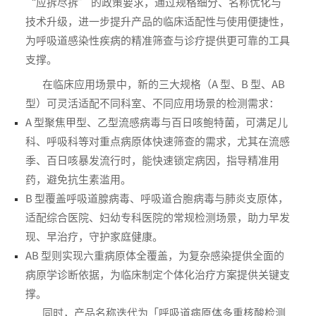
“应拆尽拆” 的政策要求，通过规格细分、名称优化与
技术升级，进一步提升产品的临床适配性与使用便捷性，
为呼吸道感染性疾病的精准筛查与诊疗提供更可靠的工具
支撑。
在临床应用场景中，新的三大规格（A 型、B 型、AB
型）可灵活适配不同科室、不同应用场景的检测需求：
A 型聚焦甲型、乙型流感病毒与百日咳鲍特菌，可满足儿
科、呼吸科等对重点病原体快速筛查的需求，尤其在流感
季、百日咳暴发流行时，能快速锁定病因，指导精准用
药，避免抗生素滥用。
B 型覆盖呼吸道腺病毒、呼吸道合胞病毒与肺炎支原体，
适配综合医院、妇幼专科医院的常规检测场景，助力早发
现、早治疗，守护家庭健康。
AB 型则实现六重病原体全覆盖，为复杂感染提供全面的
病原学诊断依据，为临床制定个体化治疗方案提供关键支
撑。
同时，产品名称迭代为「呼吸道病原体多重核酸检测