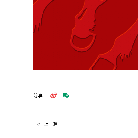
分享
上一篇