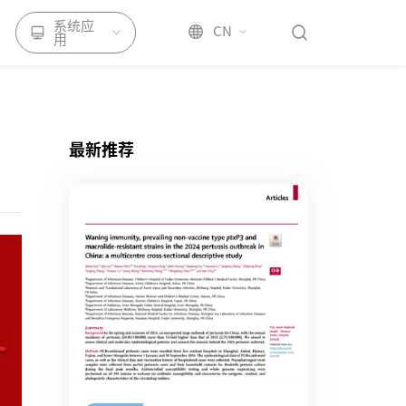
系统应
CN
用
最新推荐