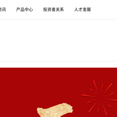
资讯
产品中心
投资者关系
人才发展