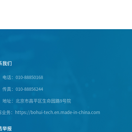
系我们
电话：010-88850168
传真：010-88856244
地址：北京市昌平区生命园路9号院
际业务：
https://bohui-tech.en.made-in-china.com
洁举报