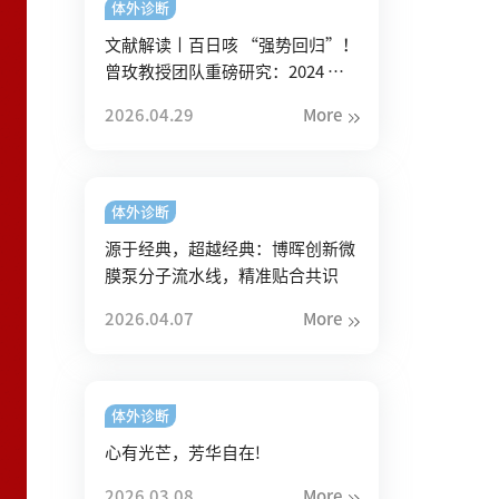
体外诊断
文献解读丨百日咳 “强势回归”！
曾玫教授团队重磅研究：2024 年
我国暴发背后的三大真相
2026.04.29
More
体外诊断
源于经典，超越经典：博晖创新微
膜泵分子流水线，精准贴合共识
2026.04.07
More
体外诊断
心有光芒，芳华自在!
2026.03.08
More