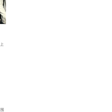
义上
户围